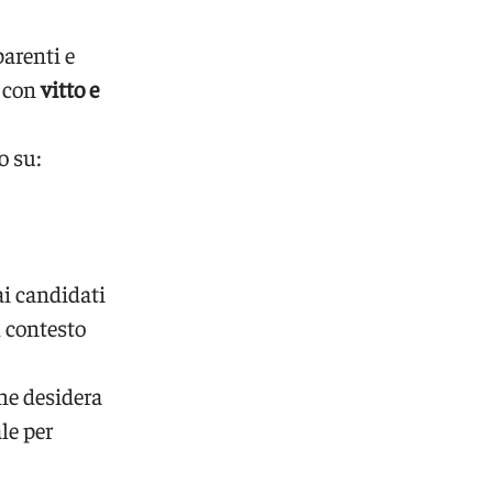
arenti e
o con
vitto e
o su:
ai candidati
l contesto
che desidera
le per