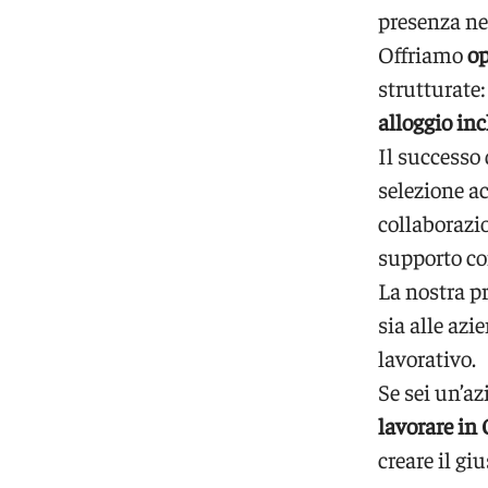
presenza ne
Offriamo
op
strutturate
alloggio inc
Il successo
selezione ac
collaborazio
supporto co
La nostra p
sia alle azi
lavorativo.
Se sei un’a
lavorare in 
creare il gi