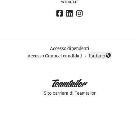
winap.it
Accesso dipendenti
Accesso Connect candidati
·
Italiano
Cambia lingua
Sito carriera
di Teamtailor