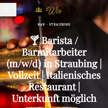
KARRIEREMENÜ
Seite teilen
BAR
·
STRAUBING
🍸 Barista /
Barmitarbeiter
(m/w/d) in Straubing |
Vollzeit | Italienisches
Restaurant |
Unterkunft möglich