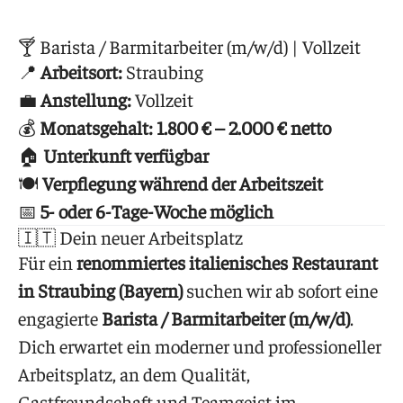
🍸 Barista / Barmitarbeiter (m/w/d) | Vollzeit
📍
Arbeitsort:
Straubing
💼
Anstellung:
Vollzeit
💰
Monatsgehalt:
1.800 € – 2.000 € netto
🏠
Unterkunft verfügbar
🍽️
Verpflegung während der Arbeitszeit
📅
5- oder 6-Tage-Woche möglich
🇮🇹 Dein neuer Arbeitsplatz
Für ein
renommiertes italienisches Restaurant
in Straubing (Bayern)
suchen wir ab sofort eine
engagierte
Barista / Barmitarbeiter (m/w/d)
.
Dich erwartet ein moderner und professioneller
Arbeitsplatz, an dem Qualität,
Gastfreundschaft und Teamgeist im