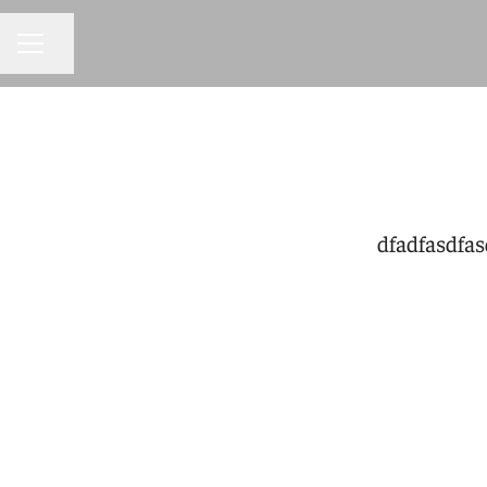
KARRIEREMENÜ
Seite teilen
dfadfasdfas