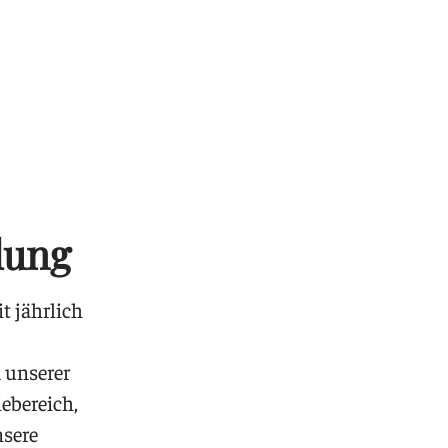
lung
t jährlich
k unserer
ebereich,
nsere