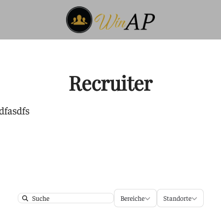
Recruiter
dfasdfs
Bereiche
Standorte
Bereiche
Standorte
Search