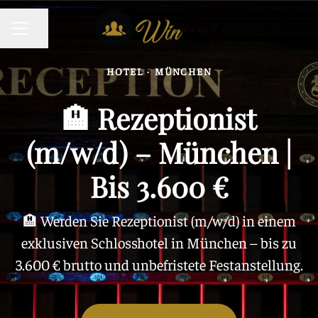
KARRIEREMENÜ
Seite teilen
HOTEL
·
MÜNCHEN
🏨 Rezeptionist
(m/w/d) – München |
Bis 3.600 €
🏨 Werden Sie Rezeptionist (m/w/d) in einem
exklusiven Schlosshotel in München – bis zu
3.600 € brutto und unbefristete Festanstellung.